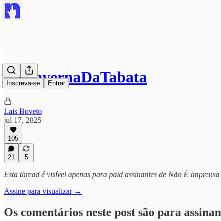
#ACavernaDaTabata
Inscreva-se
Entrar
Lais Boveto
jul 17, 2025
105
21
5
Esta thread é visível apenas para paid assinantes de Não É Imprensa
Assine para visualizar →
Os comentários neste post são para assinan