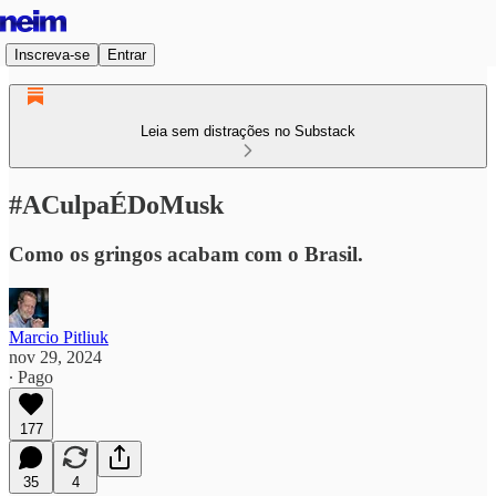
Inscreva-se
Entrar
Leia sem distrações no Substack
#ACulpaÉDoMusk
Como os gringos acabam com o Brasil.
Marcio Pitliuk
nov 29, 2024
∙ Pago
177
35
4