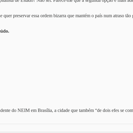
italista de Estado? Não sei. Parece-me que a segunda opção é mais ade
uer preservar essa ordem bizarra que mantém o país num atraso tão gig
eúdo.
spondente do NEIM em Brasília, a cidade que também “de dois efes se 