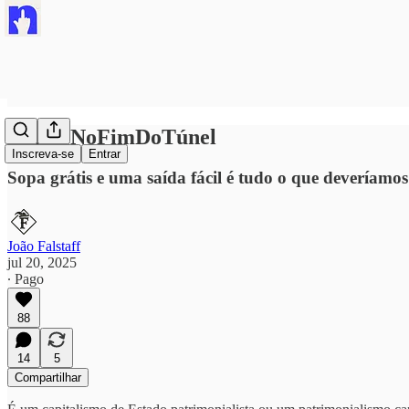
#ALuzNoFimDoTúnel
Inscreva-se
Entrar
Sopa grátis e uma saída fácil é tudo o que deveríamo
João Falstaff
jul 20, 2025
∙ Pago
88
14
5
Compartilhar