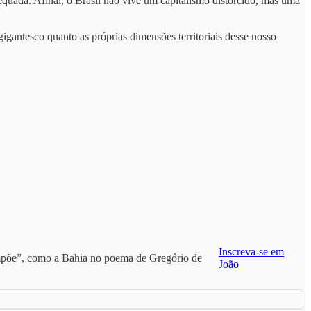
quada. Afinal, o Brasil não vive um capitalismo distorcido, mas uma
antesco quanto as próprias dimensões territoriais desse nosso
Inscreva-se em
compõe”, como a Bahia no poema de Gregório de
João