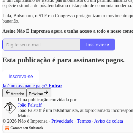
É um capitalismo de Estado patrimonialista ou um patrimonialismo cap
espécie estranha de pós-feudalismo disfarçado de economia moderna.
Lula, Bolsonaro, o STF e o Congresso protagonizam o movimento que q
bananão.
Assine Não É Imprensa agora e tenha acesso a todo o nosso cont
Inscreva-se
Esta publicação é para assinantes pagos.
Inscreva-se
Já é um assinante pago?
Entrar
Anterior
Próximo
Uma publicação convidada por
João Falstaff
João Falstaff é um falstaffianista, autoproclamado incorre
Matos.
© 2026 Não é Imprensa
·
Privacidade
∙
Termos
∙
Aviso de coleta
Comece seu Substack