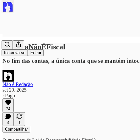
#AMetaNãoÉFiscal
Inscreva-se
Entrar
No fim das contas, a única conta que se mantém intoc
Não é Redação
set 29, 2025
∙ Pago
74
4
1
Compartilhar