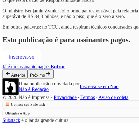
O que resta da Lei de Responsabilidade Fiscal?
O ministro Benjamin Zymler foi o principal responsável pela relator
superávit de R$ 34,3 bilhões, e não o piso, que é o zero a zero.
Em outras palavras: no TCU, ainda respiram técnicos concursados que
Esta publicação é para assinantes pagos.
Inscreva-se
Já é um assinante pago?
Entrar
Anterior
Próximo
Uma publicação convidada por
Inscreva-se em Não
Não é Redação
© 2026 Não é Imprensa
·
Privacidade
∙
Termos
∙
Aviso de coleta
Comece seu Substack
Obtenha o App
Substack
é o lar da grande cultura