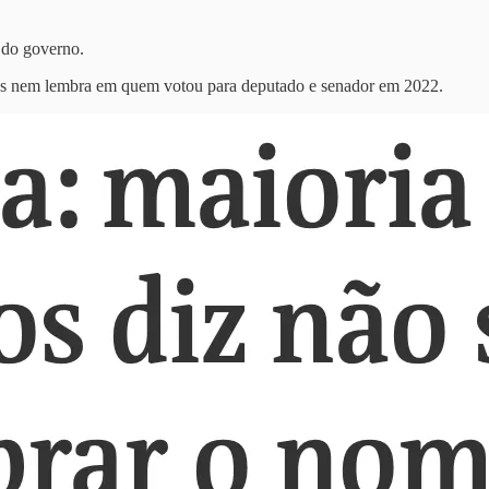
 do governo.
iros nem lembra em quem votou para deputado e senador em 2022.