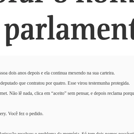
oa dois anos depois e ela continua mexendo na sua carteira.
deputado que contratou por quatro. Esse virou testemunha protegida.
ternet. Não lê nada, clica em “aceito” sem pensar, e depois reclama po
ery. Você fez o pedido.
arização resolveu o problema da memória. Só tem dois nomes possívei