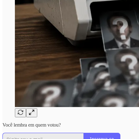
Você lembra em quem votou?
Inscreva-se