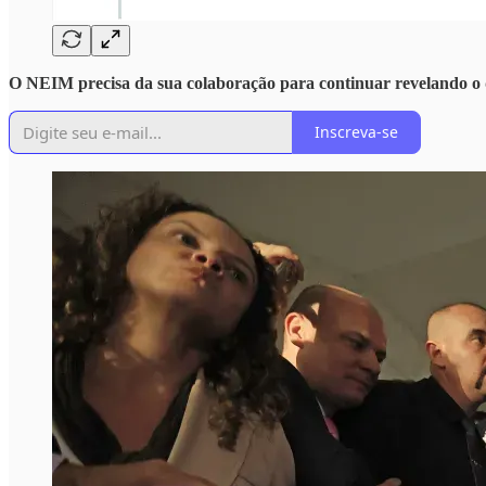
O NEIM precisa da sua colaboração para continuar revelando o 
Inscreva-se