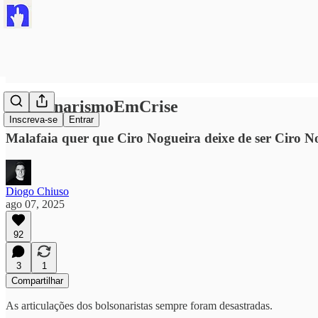
#BolsonarismoEmCrise
Inscreva-se
Entrar
Malafaia quer que Ciro Nogueira deixe de ser Ciro N
Diogo Chiuso
ago 07, 2025
92
3
1
Compartilhar
As articulações dos bolsonaristas sempre foram desastradas.