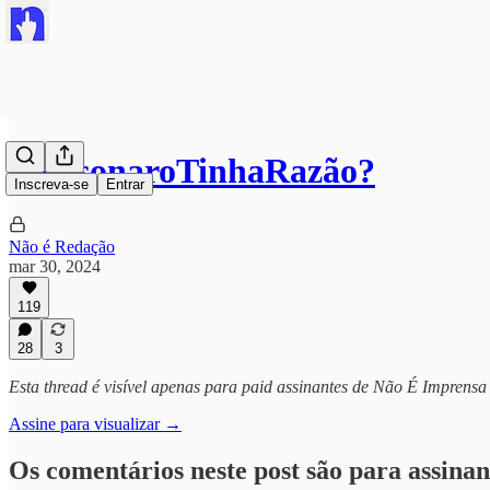
#BolsonaroTinhaRazão?
Inscreva-se
Entrar
Não é Redação
mar 30, 2024
119
28
3
Esta thread é visível apenas para paid assinantes de Não É Imprensa
Assine para visualizar →
Os comentários neste post são para assinan