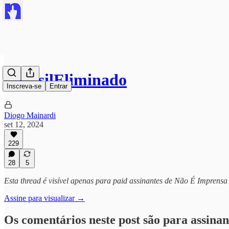
#BrasilEliminado
Inscreva-se
Entrar
Diogo Mainardi
set 12, 2024
229
28
5
Esta thread é visível apenas para paid assinantes de Não É Imprensa
Assine para visualizar →
Os comentários neste post são para assinan