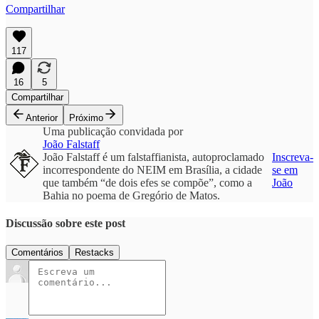
Compartilhar
117
16
5
Compartilhar
Anterior
Próximo
Uma publicação convidada por
João Falstaff
João Falstaff é um falstaffianista, autoproclamado
Inscreva-
incorrespondente do NEIM em Brasília, a cidade
se em
que também “de dois efes se compõe”, como a
João
Bahia no poema de Gregório de Matos.
Discussão sobre este post
Comentários
Restacks