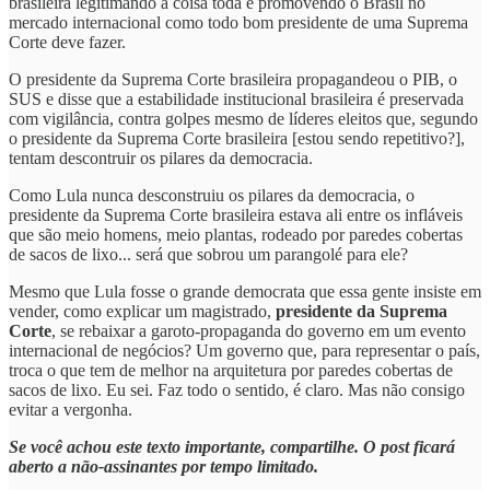
brasileira legitimando a coisa toda e promovendo o Brasil no
mercado internacional como todo bom presidente de uma Suprema
Corte deve fazer.
O presidente da Suprema Corte brasileira propagandeou o PIB, o
SUS e disse que a estabilidade institucional brasileira é preservada
com vigilância, contra golpes mesmo de líderes eleitos que, segundo
o presidente da Suprema Corte brasileira [estou sendo repetitivo?],
tentam descontruir os pilares da democracia.
Como Lula nunca desconstruiu os pilares da democracia, o
presidente da Suprema Corte brasileira estava ali entre os infláveis
que são meio homens, meio plantas, rodeado por paredes cobertas
de sacos de lixo... será que sobrou um parangolé para ele?
Mesmo que Lula fosse o grande democrata que essa gente insiste em
vender, como explicar um magistrado,
presidente da Suprema
Corte
, se rebaixar a garoto-propaganda do governo em um evento
internacional de negócios? Um governo que, para representar o país,
troca o que tem de melhor na arquitetura por paredes cobertas de
sacos de lixo. Eu sei. Faz todo o sentido, é claro. Mas não consigo
evitar a vergonha.
Se você achou este texto importante, compartilhe. O post ficará
aberto a não-assinantes por tempo limitado.