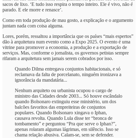
sacos de lixo. ‘E tudo isso respira o tempo inteiro. Ele é vivo, não é
parado. E ele morre e renasce’.
Como em toda produção de mau gosto, a explicação e o argumento
juntam nada com coisa alguma.
Lores, porém, ressaltou a importância que os países “mais espertos”
dão à arquitetura num evento como a Expo 2025. O evento é uma
vitrine para promover a economia, a produção e a exportação de
serviços. Mas, conforme o jornalista, os governos petistas sempre
rifaram a arquitetura sem jamais serem cobrados por isso.
Quando Dilma entregava conjuntos habitacionais, e só
reclamava da falta de porcelanato, ninguém ironizava a
ignorância da mandatária...
Nenhum arquiteto ou urbanista ocupou o cargo de
ministro das Cidades desde 2003... Só houve escândalo
quando Bolsonaro extinguiu esse ministério, um dos
balcões favoritos das empreiteiras de conjuntos
populares. Quando Bolsonaro xingava o Iphan,
causava revolta. Quando Lula disse ter “bronca de
tombamento” e perguntou “Pra que serve o Iphan?”,
apenas rolaram algumas lágrimas, em silêncio. Isso se
chama relação abusiva. Calam-se, sem se defender.