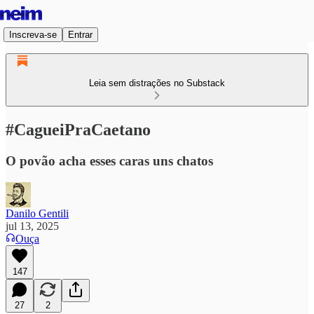
Inscreva-se
Entrar
Leia sem distrações no Substack
#CagueiPraCaetano
O povão acha esses caras uns chatos
Danilo Gentili
jul 13, 2025
Ouça
147
27
2