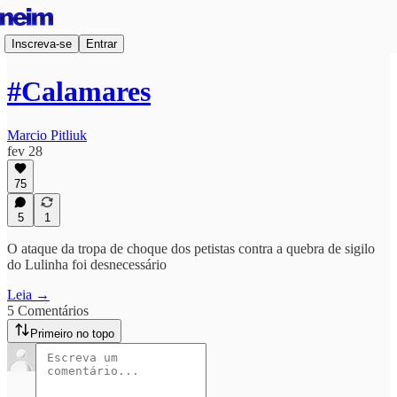
Inscreva-se
Entrar
#Calamares
Marcio Pitliuk
fev 28
75
5
1
O ataque da tropa de choque dos petistas contra a quebra de sigilo
do Lulinha foi desnecessário
Leia →
5 Comentários
Primeiro no topo