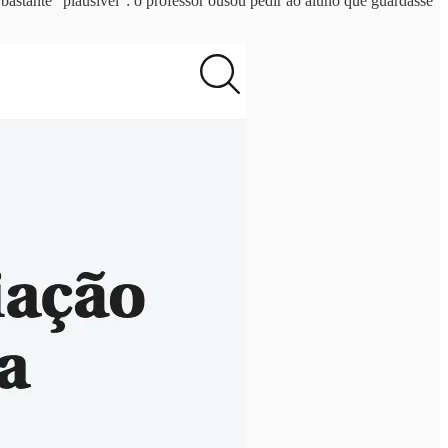
i bastante “plausível”: o professor ousou pedir ao aluno que guardasse