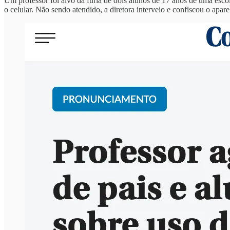
Um professor foi alvo da fúria de dois alunos de 17 anos de uma escola
o celular. Não sendo atendido, a diretora interveio e confiscou o apar