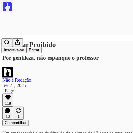
#CelularProibido
Inscreva-se
Entrar
Por gentileza, não espanque o professor
Não é Redação
fev 21, 2025
∙ Pago
119
10
1
Compartilhar