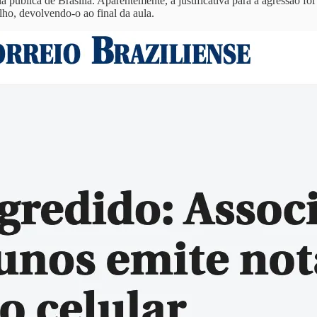
 pública de Brasília. Aparentemente, a justificativa para a agressão fo
elho, devolvendo-o ao final da aula.