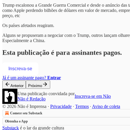
Trump escalonou a Grande Guerra Comercial e desde o anúncio das tai
como Apple perdendo bilhões de dólares em valor de mercado, empres
preço, etc
Os países afetados reagiram.
Alguns se propuseram a negociar com o Trump, outros lançam olhares 
Especialmente a China.
Esta publicação é para assinantes pagos.
Inscreva-se
Já é um assinante pago?
Entrar
Anterior
Próximo
Uma publicação convidada por
Inscreva-se em Não
Não é Redação
© 2026 Não é Imprensa
·
Privacidade
∙
Termos
∙
Aviso de coleta
Comece seu Substack
Obtenha o App
Substack
é o lar da grande cultura