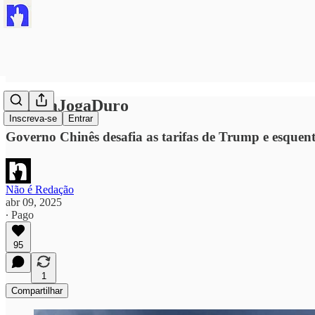
#ChinaJogaDuro
Inscreva-se
Entrar
Governo Chinês desafia as tarifas de Trump e esque
Não é Redação
abr 09, 2025
∙ Pago
95
1
Compartilhar