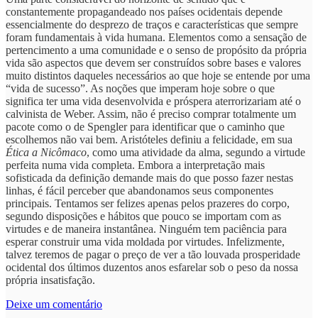
constantemente propagandeado nos países ocidentais depende
essencialmente do desprezo de traços e características que sempre
foram fundamentais à vida humana. Elementos como a sensação de
pertencimento a uma comunidade e o senso de propósito da própria
vida são aspectos que devem ser construídos sobre bases e valores
muito distintos daqueles necessários ao que hoje se entende por uma
“vida de sucesso”. As noções que imperam hoje sobre o que
significa ter uma vida desenvolvida e próspera aterrorizariam até o
calvinista de Weber. Assim, não é preciso comprar totalmente um
pacote como o de Spengler para identificar que o caminho que
escolhemos não vai bem. Aristóteles definiu a felicidade, em sua
Ética a Nicômaco
, como uma atividade da alma, segundo a virtude
perfeita numa vida completa. Embora a interpretação mais
sofisticada da definição demande mais do que posso fazer nestas
linhas, é fácil perceber que abandonamos seus componentes
principais. Tentamos ser felizes apenas pelos prazeres do corpo,
segundo disposições e hábitos que pouco se importam com as
virtudes e de maneira instantânea. Ninguém tem paciência para
esperar construir uma vida moldada por virtudes. Infelizmente,
talvez teremos de pagar o preço de ver a tão louvada prosperidade
ocidental dos últimos duzentos anos esfarelar sob o peso da nossa
própria insatisfação.
Deixe um comentário