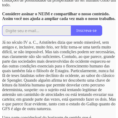
condições de possibilidade da prosperidade do ser humano como um
todo.
Considere assinar o NEIM e compartilhar o nosso conteúdo.
Assim você nos ajuda a ampliar cada vez mais o nosso trabalho.
Inscreva-se
Já no século IV a. C., Aristóteles dizia que sendo miserável, sem
amigos e, inclusive, muito feio, ser feliz torna-se uma tarefa muito
difícil, se não impossível. Mas tais condições podem ser necessárias,
mas claramente não são suficientes. Contudo, ao que parece, grande
parte das sociedades mais desenvolvidas do ocidente esqueceu-se
das outras condições essenciais para o florescimento humano das
quais também fala o filósofo de Estagira. Particularmente, nunca fui
fã de teses fatalistas sobre declínio do ocidente, ao sabor do clássico
de Spengler. Quando alguém afirma ter descoberto uma chave de
leitura da história humana que permite desvelar certo percurso
determinista, suspeite: ou o sujeito está tentando legitimar de
antemão um caminhão de atrocidades ou está tentando esvaziar sua
carteira; em grande parte das vezes, está querendo fazer os dois. Mas
o que parece ficar evidente, tanto com o estudo do Gallup quanto do
GFS é algo de outra natureza.
Uma parte considerável do horizonte de sentido que é