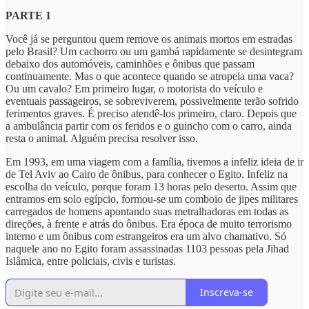
PARTE 1
Você já se perguntou quem remove os animais mortos em estradas
pelo Brasil? Um cachorro ou um gambá rapidamente se desintegram
debaixo dos automóveis, caminhões e ônibus que passam
continuamente. Mas o que acontece quando se atropela uma vaca?
Ou um cavalo? Em primeiro lugar, o motorista do veículo e
eventuais passageiros, se sobreviverem, possivelmente terão sofrido
ferimentos graves. É preciso atendê-los primeiro, claro. Depois que
a ambulância partir com os feridos e o guincho com o carro, ainda
resta o animal. Alguém precisa resolver isso.
Em 1993, em uma viagem com a família, tivemos a infeliz ideia de ir
de Tel Aviv ao Cairo de ônibus, para conhecer o Egito. Infeliz na
escolha do veículo, porque foram 13 horas pelo deserto. Assim que
entramos em solo egípcio, formou-se um comboio de jipes militares
carregados de homens apontando suas metralhadoras em todas as
direções, à frente e atrás do ônibus. Era época de muito terrorismo
interno e um ônibus com estrangeiros era um alvo chamativo. Só
naquele ano no Egito foram assassinadas 1103 pessoas pela Jihad
Islâmica, entre policiais, civis e turistas.
Inscreva-se