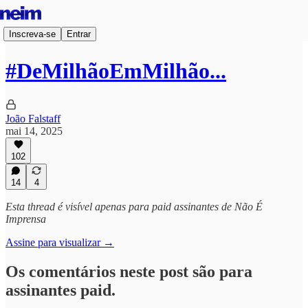
Inscreva-se
Entrar
#DeMilhãoEmMilhão...
João Falstaff
mai 14, 2025
102
14
4
Esta thread é visível apenas para paid assinantes de Não É
Imprensa
Assine para visualizar →
Os comentários neste post são para
assinantes paid.