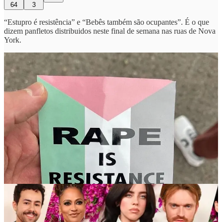
64
3
“Estupro é resistência” e “Bebês também são ocupantes”. É o que
dizem panfletos distribuidos neste final de semana nas ruas de Nova
York.
No mesmo final de semana da cerimônia do Oscar, em Los Angeles,
onde algumas estrelas ostentaram no
red carpet
um pin aludindo ao
linchamento de judeus.