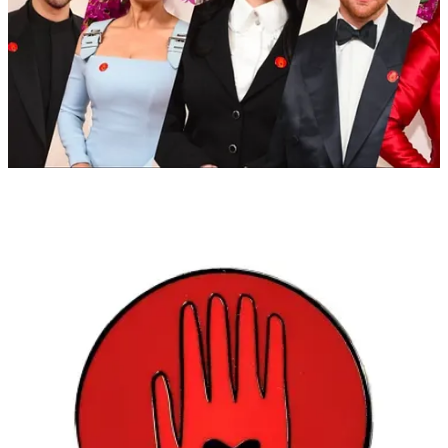
Ainda há quem acredite que a “causa palestina” possa ser separada
…
Esta publicação é para assinantes pagos.
Inscreva-se
Já é um assinante pago?
Entrar
Anterior
Próximo
© 2026 Não é Imprensa
·
Privacidade
∙
Termos
∙
Aviso de coleta
Comece seu Substack
Obtenha o App
Substack
é o lar da grande cultura