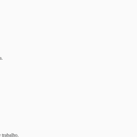
a.
e trabalho.