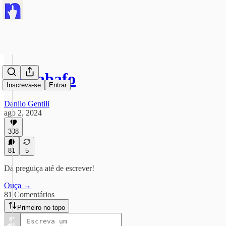
#Desabafo
Inscreva-se
Entrar
Danilo Gentili
ago 2, 2024
308
81
5
Dá preguiça até de escrever!
Ouça →
81 Comentários
Primeiro no topo