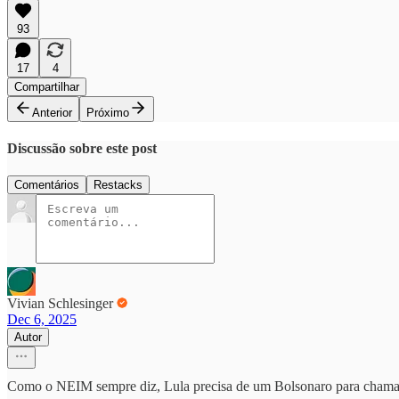
93
17
4
Compartilhar
Anterior
Próximo
Discussão sobre este post
Comentários
Restacks
Vivian Schlesinger
Dec 6, 2025
Autor
Como o NEIM sempre diz, Lula precisa de um Bolsonaro para chamar 