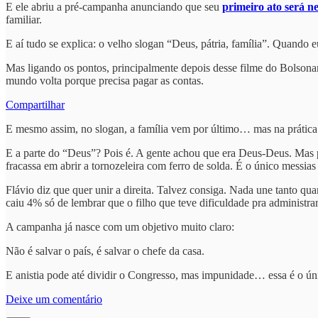
E ele abriu a pré-campanha anunciando que seu
primeiro ato será ne
familiar.
E aí tudo se explica: o velho slogan “Deus, pátria, família”. Quando eu
Mas ligando os pontos, principalmente depois desse filme do Bolsonar
mundo volta porque precisa pagar as contas.
Compartilhar
E mesmo assim, no slogan, a família vem por último… mas na prática 
E a parte do “Deus”? Pois é. A gente achou que era Deus-Deus. Mas pe
fracassa em abrir a tornozeleira com ferro de solda. É o único messias
Flávio diz que quer unir a direita. Talvez consiga. Nada une tanto q
caiu 4% só de lembrar que o filho que teve dificuldade pra administr
A campanha já nasce com um objetivo muito claro:
Não é salvar o país, é salvar o chefe da casa.
E anistia pode até dividir o Congresso, mas impunidade… essa é o úni
Deixe um comentário