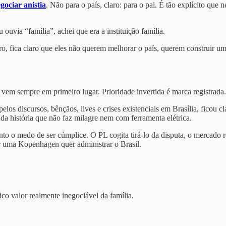
gociar anistia
. Não para o país, claro: para o pai. É tão explícito qu
 ouvia “família”, achei que era a instituição família.
o, fica claro que eles não querem melhorar o país, querem construir um
vem sempre em primeiro lugar. Prioridade invertida é marca registrada.
los discursos, bênçãos, lives e crises existenciais em Brasília, ficou
 da história que não faz milagre nem com ferramenta elétrica.
uanto o medo de ser cúmplice. O PL cogita tirá-lo da disputa, o mercad
ar uma Kopenhagen quer administrar o Brasil.
co valor realmente inegociável da família.