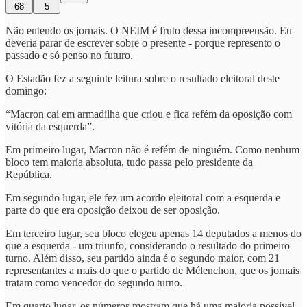
68
5
Não entendo os jornais. O NEIM é fruto dessa incompreensão. Eu
deveria parar de escrever sobre o presente - porque represento o
passado e só penso no futuro.
O Estadão fez a seguinte leitura sobre o resultado eleitoral deste
domingo:
“Macron cai em armadilha que criou e fica refém da oposição com
vitória da esquerda”.
Em primeiro lugar, Macron não é refém de ninguém. Como nenhum
bloco tem maioria absoluta, tudo passa pelo presidente da
República.
Em segundo lugar, ele fez um acordo eleitoral com a esquerda e
parte do que era oposição deixou de ser oposição.
Em terceiro lugar, seu bloco elegeu apenas 14 deputados a menos do
que a esquerda - um triunfo, considerando o resultado do primeiro
turno. Além disso, seu partido ainda é o segundo maior, com 21
representantes a mais do que o partido de Mélenchon, que os jornais
tratam como vencedor do segundo turno.
Em quarto lugar, os números mostram que há uma maioria possível