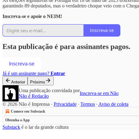
As eleições legislativas de Portugal em 18 de maio de 2025 trouxera
garantindo 89 deputados, mas o verdadeiro choque veio com o Chega,
Inscreva-se e apoie o NEIM!
Inscreva-se
Esta publicação é para assinantes pagos.
Inscreva-se
Já é um assinante pago?
Entrar
Anterior
Próximo
Uma publicação convidada por
Inscreva-se em Não
Não é Redação
© 2026 Não é Imprensa
·
Privacidade
∙
Termos
∙
Aviso de coleta
Comece seu Substack
Obtenha o App
Substack
é o lar da grande cultura