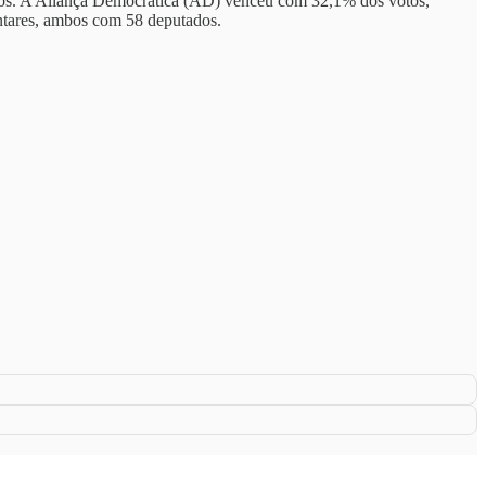
 anos. A Aliança Democrática (AD) venceu com 32,1% dos votos,
ntares, ambos com 58 deputados.