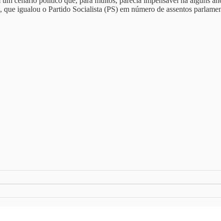
m um cenário político que, para muitos, parecia impensável há alguns
 que igualou o Partido Socialista (PS) em número de assentos parlame