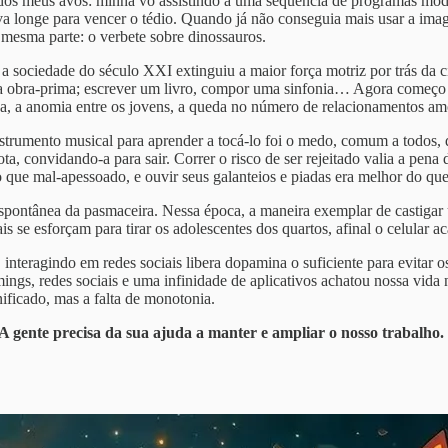
dos meus avós: minha vó assistindo a uma sequência de programas modo
va longe para vencer o tédio. Quando já não conseguia mais usar a ima
a mesma parte: o verbete sobre dinossauros.
a sociedade do século XXI extinguiu a maior força motriz por trás da 
ma obra-prima; escrever um livro, compor uma sinfonia… Agora começo 
ssa, a anomia entre os jovens, a queda no número de relacionamentos am
strumento musical para aprender a tocá-lo foi o medo, comum a todos, 
, convidando-a para sair. Correr o risco de ser rejeitado valia a pena d
mo que mal-apessoado, e ouvir seus galanteios e piadas era melhor do 
 espontânea da pasmaceira. Nessa época, a maneira exemplar de castigar
 se esforçam para tirar os adolescentes dos quartos, afinal o celular a
teragindo em redes sociais libera dopamina o suficiente para evitar os
mings, redes sociais e uma infinidade de aplicativos achatou nossa vid
nificado, mas a falta de monotonia.
 A gente precisa da sua ajuda a manter e ampliar o nosso trabalho.