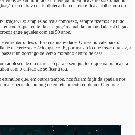
rrentos de auditório do SBT, enquanto eu ficava no sofá olhando
ginação, eu entrava na biblioteca do meu avô e ficava folheando um
civilização. Do simples ao mais complexo, sempre fizemos de tudo
a entender que muito da estagnação atual da humanidade está ligada
orosos entre aqueles com até 50 anos.
de enfrentar o desconforto da inatividade. O mesmo vale para o
iante da certeza do ócio apático. E, por mais feio que fosse o rapaz, a
que passar um domingo de verão mofando dentro de casa.
 um adolescente era mandá-lo para o seu quarto, o que na prática era
cabou com o enfado de se ficar à toa.
 estímulos que, em outros tempos, nos fariam fugir da apatia e nos
a numa espécie de looping de entretenimento contínuo. O grande