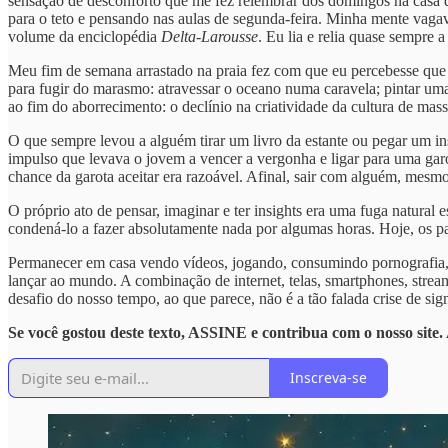
sensação de desconforto que me fez relembrar dos domingos na casa 
para o teto e pensando nas aulas de segunda-feira. Minha mente vaga
volume da enciclopédia
Delta-Larousse
. Eu lia e relia quase sempre 
Meu fim de semana arrastado na praia fez com que eu percebesse que 
para fugir do marasmo: atravessar o oceano numa caravela; pintar u
ao fim do aborrecimento: o declínio na criatividade da cultura de ma
O que sempre levou a alguém tirar um livro da estante ou pegar um in
impulso que levava o jovem a vencer a vergonha e ligar para uma garota
chance da garota aceitar era razoável. Afinal, sair com alguém, mes
O próprio ato de pensar, imaginar e ter insights era uma fuga natural
condená-lo a fazer absolutamente nada por algumas horas. Hoje, os pais
Permanecer em casa vendo vídeos, jogando, consumindo pornografia, in
lançar ao mundo. A combinação de internet, telas, smartphones, strea
desafio do nosso tempo, ao que parece, não é a tão falada crise de sig
Se você gostou deste texto, ASSINE e contribua com o nosso site.
Inscreva-se