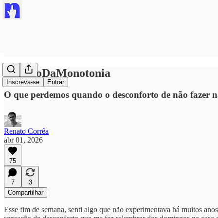
#ElogioDaMonotonia
Inscreva-se
Entrar
O que perdemos quando o desconforto de não fazer na
Renato Corrêa
abr 01, 2026
75
7
3
Compartilhar
Esse fim de semana, senti algo que não experimentava há muitos anos.