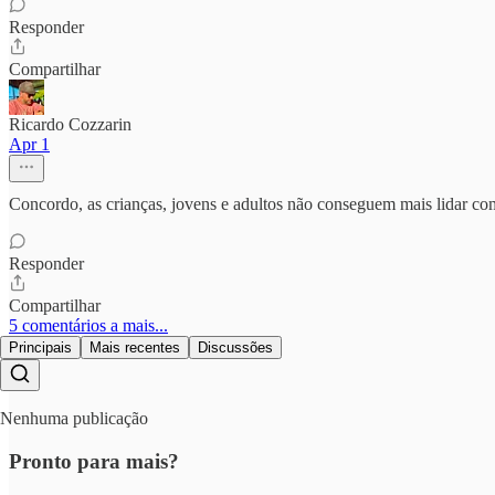
Responder
Compartilhar
Ricardo Cozzarin
Apr 1
Concordo, as crianças, jovens e adultos não conseguem mais lidar com
Responder
Compartilhar
5 comentários a mais...
Principais
Mais recentes
Discussões
Nenhuma publicação
Pronto para mais?