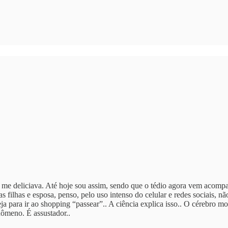
o, me deliciava. Até hoje sou assim, sendo que o tédio agora vem aco
 filhas e esposa, penso, pelo uso intenso do celular e redes sociais, n
ja para ir ao shopping “passear”.. A ciência explica isso.. O cérebro 
ômeno. É assustador..