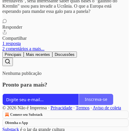
irrefutáveis", seria interessante saber quais bases o "galinho do
Kremlin" usou para invadir a Ucrânia. O que a Europa está
esperando para mandar essa galo para a panela?
Responder
Compartilhar
1 resposta
2 comentários a mais...
Principais
Mais recentes
Discussões
Nenhuma publicação
Pronto para mais?
Inscreva-se
© 2026 Não é Imprensa
·
Privacidade
∙
Termos
∙
Aviso de coleta
Comece seu Substack
Obtenha o App
Substack
é o lar da grande cultura