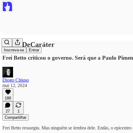
#FaltaDeCaráter
Inscreva-se
Entrar
Frei Betto criticou o governo. Será que a Paulo Pimen
Diogo Chiuso
mai 12, 2024
188
27
1
Compartilhar
Frei Betto ressurgiu. Mas ninguém se lembra dele. Então, o epicentro d