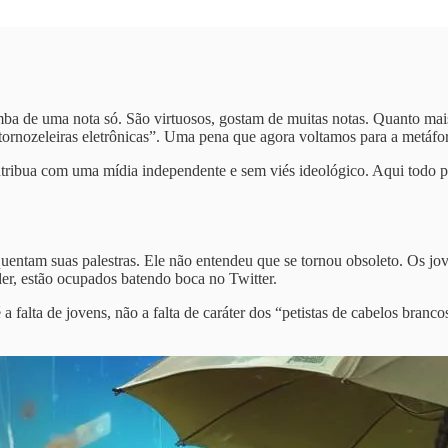
a de uma nota só. São virtuosos, gostam de muitas notas. Quanto mais,
ornozeleiras eletrônicas”. Uma pena que agora voltamos para a metáfor
ntribua com uma mídia independente e sem viés ideológico. Aqui todo p
requentam suas palestras. Ele não entendeu que se tornou obsoleto. Os j
er, estão ocupados batendo boca no Twitter.
a falta de jovens, não a falta de caráter dos “petistas de cabelos bran