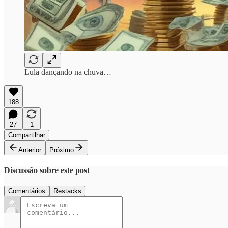
Lula dançando na chuva…
188
27
1
Compartilhar
Anterior
Próximo
Discussão sobre este post
Comentários
Restacks