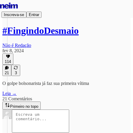
Inscreva-se
Entrar
#FingindoDesmaio
Não é Redação
fev 8, 2024
114
21
3
O golpe bolsonarista já faz sua primeira vítima
Leia →
21 Comentários
Primeiro no topo