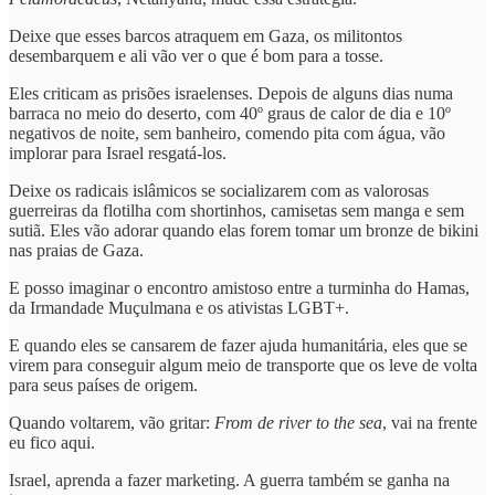
Deixe que esses barcos atraquem em Gaza, os militontos
desembarquem e ali vão ver o que é bom para a tosse.
Eles criticam as prisões israelenses. Depois de alguns dias numa
barraca no meio do deserto, com 40º graus de calor de dia e 10º
negativos de noite, sem banheiro, comendo pita com água, vão
implorar para Israel resgatá-los.
Deixe os radicais islâmicos se socializarem com as valorosas
guerreiras da flotilha com shortinhos, camisetas sem manga e sem
sutiã. Eles vão adorar quando elas forem tomar um bronze de bikini
nas praias de Gaza.
E posso imaginar o encontro amistoso entre a turminha do Hamas,
da Irmandade Muçulmana e os ativistas LGBT+.
E quando eles se cansarem de fazer ajuda humanitária, eles que se
virem para conseguir algum meio de transporte que os leve de volta
para seus países de origem.
Quando voltarem, vão gritar:
From de river to the sea
, vai na frente
eu fico aqui.
Israel, aprenda a fazer marketing. A guerra também se ganha na