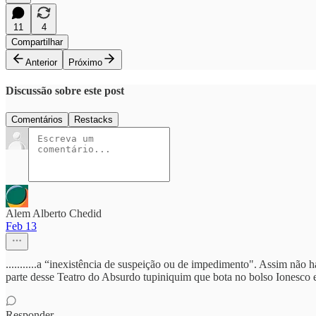
11
4
Compartilhar
Anterior
Próximo
Discussão sobre este post
Comentários
Restacks
Alem Alberto Chedid
Feb 13
...........a “inexistência de suspeição ou de impedimento". Assim não 
parte desse Teatro do Absurdo tupiniquim que bota no bolso Ionesco 
Responder