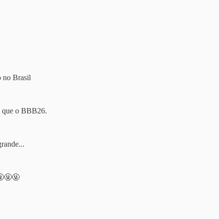
 no Brasil
do que o BBB26.
rande...
🤬🤬🤬