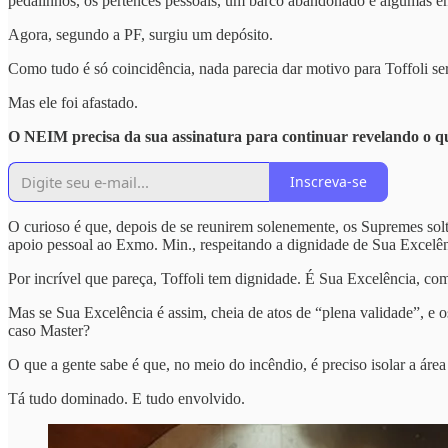
pedalinhos, os pertences pessoais, um barco abandonado e algumas e
Agora, segundo a PF, surgiu um depósito.
Como tudo é só coincidência, nada parecia dar motivo para Toffoli se
Mas ele foi afastado.
O NEIM precisa da sua assinatura para continuar revelando o
Inscreva-se
O curioso é que, depois de se reunirem solenemente, os Supremes sol
apoio pessoal ao Exmo. Min., respeitando a dignidade de Sua Excelê
Por incrível que pareça, Toffoli tem dignidade. É Sua Excelência, com 
Mas se Sua Excelência é assim, cheia de atos de “plena validade”, e o
caso Master?
O que a gente sabe é que, no meio do incêndio, é preciso isolar a áre
Tá tudo dominado. E tudo envolvido.