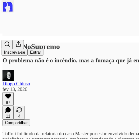
#FogoNoSupremo
Inscreva-se
Entrar
O problema não é o incêndio, mas a fumaça que já en
Diogo Chiuso
fev 13, 2026
97
11
4
Compartilhar
Toffoli foi tirado da relatoria do caso Master por estar envolvido de