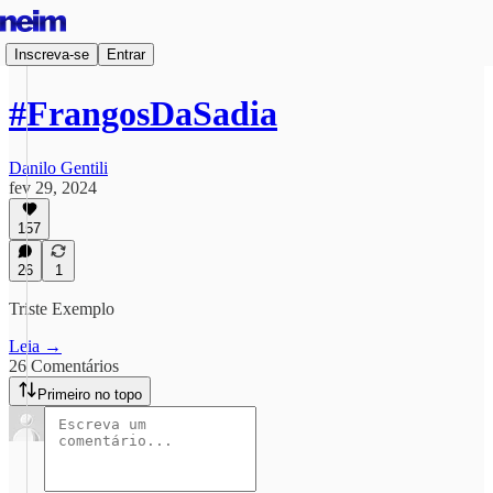
Inscreva-se
Entrar
#FrangosDaSadia
Danilo Gentili
fev 29, 2024
157
26
1
Triste Exemplo
Leia →
26 Comentários
Primeiro no topo