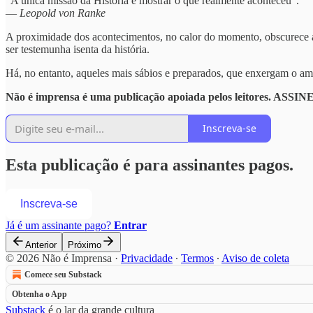
“A única missão da História é mostrar o que realmente aconteceu”.
—
Leopold von Ranke
A proximidade dos acontecimentos, no calor do momento, obscurece a 
ser testemunha isenta da história.
Há, no entanto, aqueles mais sábios e preparados, que enxergam o am
Não é imprensa é uma publicação apoiada pelos leitores. ASSINE
Inscreva-se
Esta publicação é para assinantes pagos.
Inscreva-se
Já é um assinante pago?
Entrar
Anterior
Próximo
© 2026 Não é Imprensa
·
Privacidade
∙
Termos
∙
Aviso de coleta
Comece seu Substack
Obtenha o App
Substack
é o lar da grande cultura