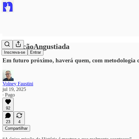
#GeraçãoAngustiada
Inscreva-se
Entrar
Em futuro próximo, haverá quem, com metodologia conf
Volney Faustini
jul 19, 2025
∙ Pago
92
23
4
Compartilhar