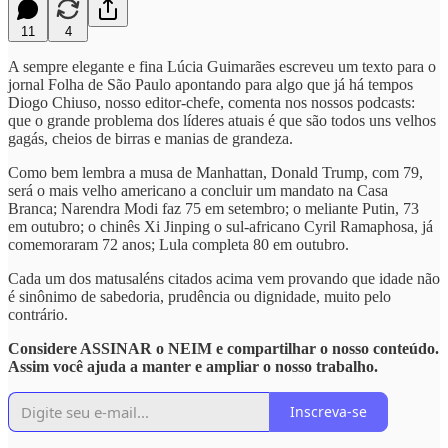
11
4
A sempre elegante e fina Lúcia Guimarães escreveu um texto para o
jornal Folha de São Paulo apontando para algo que já há tempos
Diogo Chiuso, nosso editor-chefe, comenta nos nossos podcasts:
que o grande problema dos líderes atuais é que são todos uns velhos
gagás, cheios de birras e manias de grandeza.
Como bem lembra a musa de Manhattan, Donald Trump, com 79,
será o mais velho americano a concluir um mandato na Casa
Branca; Narendra Modi faz 75 em setembro; o meliante Putin, 73
em outubro; o chinês Xi Jinping o sul-africano Cyril Ramaphosa, já
comemoraram 72 anos; Lula completa 80 em outubro.
Cada um dos matusaléns citados acima vem provando que idade não
é sinônimo de sabedoria, prudência ou dignidade, muito pelo
contrário.
Considere ASSINAR o NEIM e compartilhar o nosso conteúdo.
Assim você ajuda a manter e ampliar o nosso trabalho.
Inscreva-se