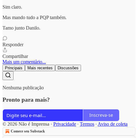
Sim claro.
Mas mando tudo a PQP também.
Tamo junto Danilo.
Responder
Compartilhar
Mais um comentário...
Principais
Mais recentes
Discussões
Nenhuma publicação
Pronto para mais?
Inscreva-se
© 2026 Não é Imprensa
·
Privacidade
∙
Termos
∙
Aviso de coleta
Comece seu Substack