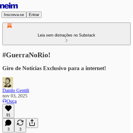
Inscreva-se
Entrar
Leia sem distrações no Substack
#GuerraNoRio!
Giro de Notícias Exclusivo para a internet!
Danilo Gentili
nov 03, 2025
Ouça
91
3
3