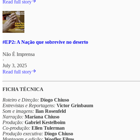
Read full story
#EP2: A Nação que sobrevive no deserto
Não É Imprensa
·
July 3, 2025
Read full story
FICHA TÉCNICA
Roteiro e Direção:
Diogo Chiuso
Entrevistas e Reportagens:
Victor Grinbaum
Som e imagens:
Ilan Rosenfeld
Narração:
Mariana Chiuso
Produção:
Gabriel Kestelboim
Co-produção:
Ellen Tulerman
Produção executiva:
Diogo Chiuso
Montagem e edição:
Woofler Films