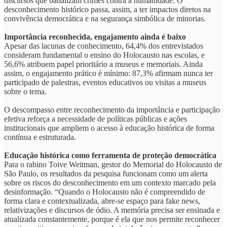
discursos que banalizam crimes contra a humanidade. O
desconhecimento histórico passa, assim, a ter impactos diretos na
convivência democrática e na segurança simbólica de minorias.
Importância reconhecida, engajamento ainda é baixo
Apesar das lacunas de conhecimento, 64,4% dos entrevistados
consideram fundamental o ensino do Holocausto nas escolas, e
56,6% atribuem papel prioritário a museus e memoriais. Ainda
assim, o engajamento prático é mínimo: 87,3% afirmam nunca ter
participado de palestras, eventos educativos ou visitas a museus
sobre o tema.
O descompasso entre reconhecimento da importância e participação
efetiva reforça a necessidade de políticas públicas e ações
institucionais que ampliem o acesso à educação histórica de forma
contínua e estruturada.
Educação histórica como ferramenta de proteção democrática
Para o rabino Toive Weitman, gestor do Memorial do Holocausto de
São Paulo, os resultados da pesquisa funcionam como um alerta
sobre os riscos do desconhecimento em um contexto marcado pela
desinformação. “Quando o Holocausto não é compreendido de
forma clara e contextualizada, abre-se espaço para fake news,
relativizações e discursos de ódio. A memória precisa ser ensinada e
atualizada constantemente, porque é ela que nos permite reconhecer