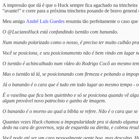
A impressão que dá é que o Huck sempre fica agachado na trincheira ve
“avante!” e corre para a próxima trincheira posando de bravo general 
Meu amigo
André Luís Guedes
resumiu tão perfeitamente o caso que a
O @LucianoHuck está confundindo isentão com bananão.
Num mundo polarizado como o nosso, é preciso ter muito culhão pra
Você se posiciona, e seu posicionamento não é bem vindo em lugar 
O isentão é achincalhado num vídeo do Rodrigo Cocô ao mesmo temp
Mas o isentão tá lá, se posicionando com firmeza e peitando a impop
Já o bananão é o cara que é tudo em todo lugar ao mesmo tempo - o
É o vaselina que fica bem quietinho e só se posiciona quando vê al
algum provável novo patrocínio e ganho de imagem.
O bananão é o morno ao qual a bíblia se refere. Não é o cara que se 
Quantas vezes Huck chamou a impopularidade pra si dando alguma o
dedo na cara de governos, seja de esquerda ou direita, e cobrou resu
Você pode até ser um cara pessoalmente gente boa, mas desculpa, Hu