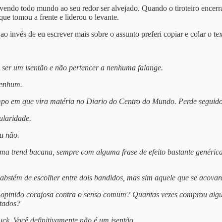
ndo todo mundo ao seu redor ser alvejado. Quando o tiroteiro encerra e
que tomou a frente e liderou o levante.
o invés de eu escrever mais sobre o assunto preferi copiar e colar o tex
 ser um isentão e não pertencer a nenhuma falange.
nenhum.
o em que vira matéria no Diario do Centro do Mundo. Perde seguidore
ularidade.
u não.
guma trend bacana, sempre com alguma frase de efeito bastante genéri
abstém de escolher entre dois bandidos, mas sim aquele que se acovard
pinião corajosa contra o senso comum? Quantas vezes comprou algum
ltados?
ck. Você definitivamente não é um isentão.