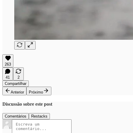
263
41
2
Compartilhar
Anterior
Próximo
Discussão sobre este post
Comentários
Restacks