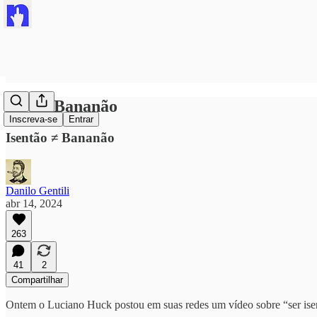
#HuckBananão
Inscreva-se
Entrar
Isentão ≠ Bananão
Danilo Gentili
abr 14, 2024
263
41
2
Compartilhar
Ontem o Luciano Huck postou em suas redes um vídeo sobre “ser ise