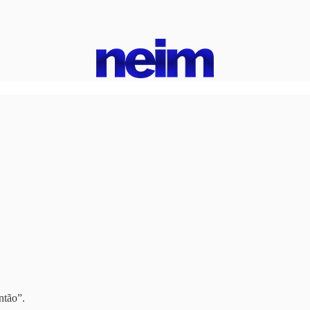
ntão”.