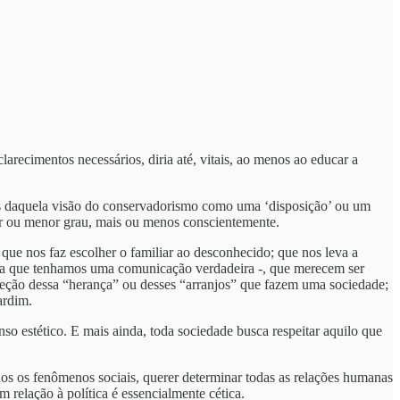
clarecimentos necessários, diria até, vitais, ao menos ao educar a
os daquela visão do conservadorismo como uma ‘disposição’ ou um
or ou menor grau, mais ou menos conscientemente.
ue nos faz escolher o familiar ao desconhecido; que nos leva a
 para que tenhamos uma comunicação verdadeira -, que merecem ser
oteção dessa “herança” ou desses “arranjos” que fazem uma sociedade;
ardim.
o estético. E mais ainda, toda sociedade busca respeitar aquilo que
dos os fenômenos sociais, querer determinar todas as relações humanas
 relação à política é essencialmente cética.