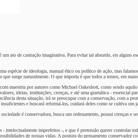
é um ato de castração imaginativa. Para evitar tal absurdo, eis alguns es
a espécie de ideologia, manual ético ou político de ação, mas falam
lgo que surge naturalmente. O que importa é que todos a temos, em mai
a com maestria por autores como Michael Oakeshott, como sendo aquilo q
valores, ideias, instituições, crenças, e até uma gramática - essencial
sciência desta situação, irá se preocupar com a conservação, com a pr
 insuficientes e buscará reformá-los, cuidará deles como se cultiva um j
 sociedade é conservadora, busca um ordenamento, possui crenças e sens
 intelectualmente imperfeitos -, e que é pretensão querer controlar to
 possibilidades de nossas vidas. A postura do pensamento conservador com