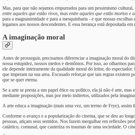
Mas, para que não sejamos empurrados para um pessimismo cultural,
entre aqueles que estão vivos, mas entre aqueles que estão mortos e
para a magnanimidade e para a mesquinharia - e que nossas escolhas e
legamos aos nossos descendentes. E essa herança está depositada em
A imaginação moral
Antes de prosseguir, precisamos diferenciar a imaginação moral do di
nossa estupidez, nossos medos e demônios. Por isso, ao olharmos pa
ele depende inteiramente da qualidade moral do leitor, do espectador. 
que imperam na sua area. Escusado reforçar que tais regras existem pa
que se quer eterna.
Se a arte se presta a um papel ético ou político, ela já não é arte, 
mediante proposições, mas por meio indiretos, utilizados pela imagin
A arte educa a imaginação (mais uma vez, um termo de Frye), assim li
Conforme o avanço e a popularização do cinema, que se deu ao long
pessoas, atiçam seus sentidos. Nos fazem mergulhar em reflexões pro
catártico, comunal, que cauteriza os traumas de uma sociedade. O cin