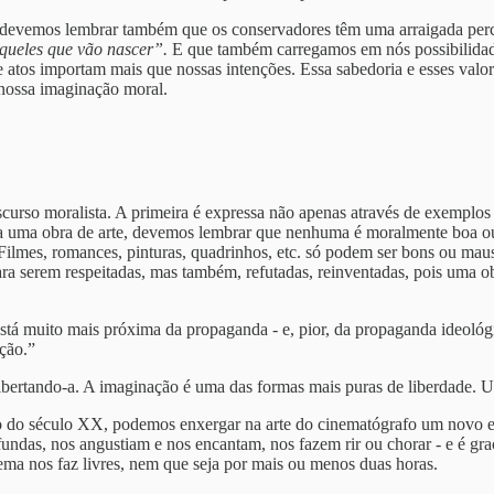
 devemos lembrar também que os conservadores têm uma arraigada perc
 aqueles que vão nascer”.
E que também carregamos em nós possibilidade
 atos importam mais que nossas intenções. Essa sabedoria e esses valo
 nossa imaginação moral.
scurso moralista. A primeira é expressa não apenas através de exemplos
ra uma obra de arte, devemos lembrar que nenhuma é moralmente boa ou 
Filmes, romances, pinturas, quadrinhos, etc. só podem ser bons ou maus d
ra serem respeitadas, mas também, refutadas, reinventadas, pois uma ob
mas está muito mais próxima da propaganda - e, pior, da propaganda ideo
ação.”
bertando-a. A imaginação é uma das formas mais puras de liberdade. Um
o do século XX, podemos enxergar na arte do cinematógrafo um novo 
fundas, nos angustiam e nos encantam, nos fazem rir ou chorar - e é g
ema nos faz livres, nem que seja por mais ou menos duas horas.