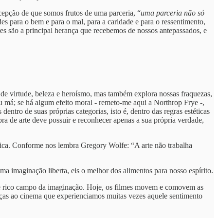
epção de que somos frutos de uma parceria, “
uma parceria não só
s para o bem e para o mal, para a caridade e para o ressentimento,
res são a principal herança que recebemos de nossos antepassados, e
 de virtude, beleza e heroísmo, mas também explora nossas fraquezas,
má; se há algum efeito moral - remeto-me aqui a Northrop Frye -,
entro de suas próprias categorias, isto é, dentro das regras estéticas
ra de arte deve possuir e reconhecer apenas a sua própria verdade,
lógica. Conforme nos lembra Gregory Wolfe: “A arte não trabalha
a imaginação liberta, eis o melhor dos alimentos para nosso espírito.
e rico campo da imaginação. Hoje, os filmes movem e comovem as
raças ao cinema que experienciamos muitas vezes aquele sentimento