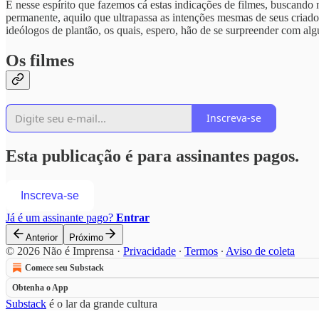
É nesse espírito que fazemos cá estas indicações de filmes, buscando 
permanente, aquilo que ultrapassa as intenções mesmas de seus criado
ideólogos de plantão, os quais, espero, hão de se surpreender com alg
Os filmes
Inscreva-se
Esta publicação é para assinantes pagos.
Inscreva-se
Já é um assinante pago?
Entrar
Anterior
Próximo
© 2026 Não é Imprensa
·
Privacidade
∙
Termos
∙
Aviso de coleta
Comece seu Substack
Obtenha o App
Substack
é o lar da grande cultura