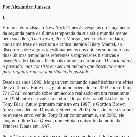
Por Alexandre Janssen
I.
Em uma entrevista ao New York Times às vésperas do lançamento
da segunda parte da última temporada da sua série mundialmente
bem sucedida,
The Crown
, Peter Morgan, seu criador e redator,
citou uma frase da escritora e crítica literária Hilary Mantel, ao
discorrer sobre alguns questionamentos dos críticos sobretudo nas
duas últimas temporadas referentes a imprecisões históricas e
inserções de diálogos ficcionais durante a narrativa: ”
História não é
o passado, mas consiste em ser um método que desenvolvemos
para organizar nossa ignorância do passado
.”
Desde os anos 1990, Morgan vem contando suas histórias em séries
de tv e filmes. Entre elas, ganhou notoriedade em 2003 com o filme
The Deal
, contando sobre um acordo realizado em um restaurante
em 1994 entre os rivais e membros do partido trabalhista britânico,
Tony Blair (futuro primeiro ministro em 1997) e Gordon Brown
(que o sucedeu em Downing Street em 2007). Seus interesses sobre
os eventos envolvendo Tony Blair continuaram e, em 2006, ele
lançou o filme
The Queen
, que retrata o episódio da morte da
Princesa Diana em 1997.
Peter Morgan nos mostra esse fato e isso pode ser lido também no