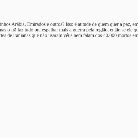
zinhos Arábia, Emirados e outros? Isso é atitude de quem quer a paz, e
s o Irã faz tudo pra espalhar mais a guerra pela região, então se ele q
rtes de iranianas que não usaram véus nem falam dos 40.000 mortos em 