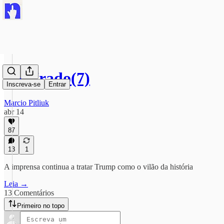
#IrãIrado(7)
Inscreva-se
Entrar
Marcio Pitliuk
abr 14
87
13
1
A imprensa continua a tratar Trump como o vilão da história
Leia →
13 Comentários
Primeiro no topo