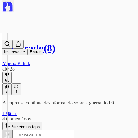
#IrãIrado(8)
Inscreva-se
Entrar
Marcio Pitliuk
abr 28
65
4
1
A imprensa continua desinformando sobre a guerra do Irã
Leia →
4 Comentários
Primeiro no topo