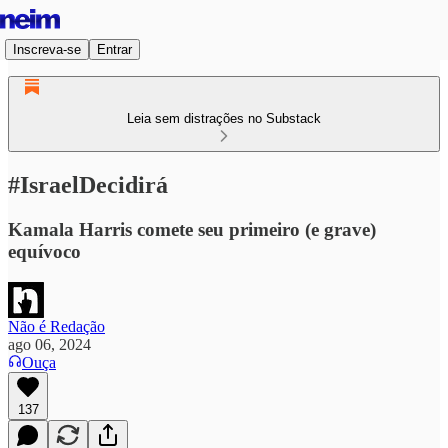
Inscreva-se
Entrar
Leia sem distrações no Substack
#IsraelDecidirá
Kamala Harris comete seu primeiro (e grave)
equívoco
Não é Redação
ago 06, 2024
Ouça
137