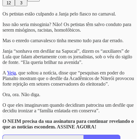
12
3
Os petistas estão culpando a Janja pelo fiasco no carnaval.
Isso não seria misoginia? Não! Os petistas têm salvo conduto para
serem misóginos, racistas, homofóbicos.
Mas o enredo carnavalesco tinha mesmo tudo para dar errado.
Janja “sonhava em desfilar na Sapucaí”, dizem os “auxiliares” de
Lula que falam abertamente com os jornalistas, sob o véu do sigilo
de fonte. “Ela queria brilhar na avenida”.
A
Veja
, que soltou a notícia, disse que “pesquisas em poder do
Planalto mostram que o desfile da Acadêmicos de Niterói provocou
forte rejeição em setores conservadores do eleitorado”.
Ora, ora. Não diga.
O que eles imaginavam quando decidiram patrocina um desfile que
decidiu ironizar a “família enlatada em conserva”.
O NEIM precisa da sua assinatura para continuar revelando o
que as notícias escondem. ASSINE AGORA!