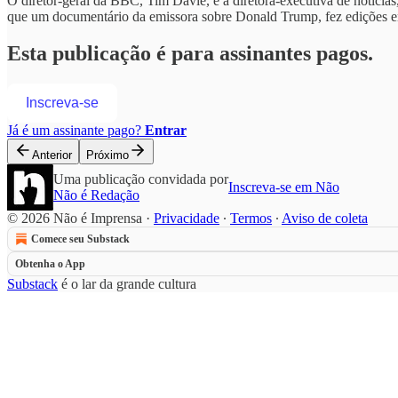
O diretor-geral da BBC, Tim Davie, e a diretora-executiva de notícia
que um documentário da emissora sobre Donald Trump, fez edições en
Esta publicação é para assinantes pagos.
Inscreva-se
Já é um assinante pago?
Entrar
Anterior
Próximo
Uma publicação convidada por
Inscreva-se em Não
Não é Redação
© 2026 Não é Imprensa
·
Privacidade
∙
Termos
∙
Aviso de coleta
Comece seu Substack
Obtenha o App
Substack
é o lar da grande cultura