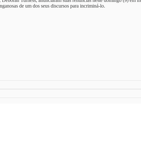
s, Deborah Turness, anunciaram suas renúncias neste domingo (9) em me
ganosas de um dos seus discursos para incriminá-lo.