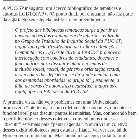
A PUC/SP inaugurou um acervo bibliográfico de temáticas e
autorias LGBTQIAP+. (O ponto final, por enquanto, não faz parte
da sigla). No seu site, ela justifica o empreendimento:
O projeto das bibliotecas temáticas surge a partir de
reivindicações dos estudantes e de reflexões realizadas
no Grupo de Trabalho da Inclusão Social da PUC-SP,
organizado pela Pró-Reitoria de Cultura e Relações
Comunitárias (…) Desde 2018, a ProCRC promove a
interlocução com coletivos de estudantes, docentes e
funcionários para discutir e atuar em temas de
inclusão social, racial, de gênero e orientação sexual,
assim como das deficiências e da saúde mental. Uma
das demandas abordadas no grupo foi, justamente, a
falta de obras de autores(as) negros(as), indígenas e
Lgbtqiap+ na Biblioteca da PUC-SP.
À primeira vista, não vejo problemas em uma Universidade
promover a "interlocução com coletivos de estudantes, docentes e
funcionários" para discutir pautas identitárias. Mas, conhecendo bem
o perfil ideológico desses coletivos, convenhamos que esse
"discutir" está mais para "pautar agenda". Nunca vi um coletivo
desses exigir bibliotecas para estudar a Ilíada. Vai ver esse tal de
Homero era um misógino. Mas também era cego, portanto, um