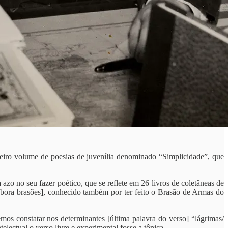
eiro volume de poesias de juvenília denominado “Simplicidade”, que
 azo no seu fazer poético, que se reflete em 26 livros de coletâneas de
abora brasões], conhecido também por ter feito o Brasão de Armas do
os constatar nos determinantes [última palavra do verso] “lágrimas/
lectual o verso livre e experimental fosse a tônica.