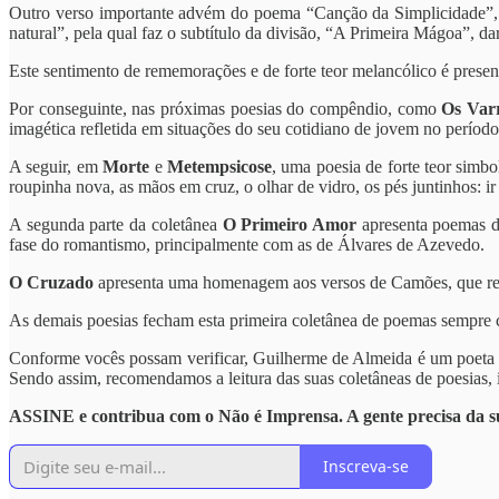
Outro verso importante advém do poema “Canção da Simplicidade”, cu
natural”, pela qual faz o subtítulo da divisão, “A Primeira Mágoa”, da
Este sentimento de rememorações e de forte teor melancólico é pres
Por conseguinte, nas próximas poesias do compêndio, como
Os Var
imagética refletida em situações do seu cotidiano de jovem no períod
A seguir, em
Morte
e
Metempsicose
, uma poesia de forte teor simbo
roupinha nova, as mãos em cruz, o olhar de vidro, os pés juntinhos: ir
A segunda parte da coletânea
O Primeiro Amor
apresenta poemas d
fase do romantismo, principalmente com as de Álvares de Azevedo.
O Cruzado
apresenta uma homenagem aos versos de Camões, que reflet
As demais poesias fecham esta primeira coletânea de poemas sempre co
Conforme vocês possam verificar, Guilherme de Almeida é um poeta que
Sendo assim, recomendamos a leitura das suas coletâneas de poesias, 
ASSINE e contribua com o Não é Imprensa. A gente precisa da su
Inscreva-se