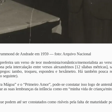
Drummond de Andrade em 1959 — foto: Arquivo Nacional
eferira um verso de teor modernista/romântico/memorialista ao verso e
na pela intercalação entre versos alexandrinos [12 sílabas métricas], s
gregos: iambo, troqueu, espondeu e hexâmetro. Há também pouca reco
o seguinte).
ira Mágoa” e o “Primeiro Amor”, pode-se constatar isso logo de antemã
ocar as suas lembranças da infância como em “minha vida de criança/m
ue podem até ser constatados como risíveis pela falta de maturidade p