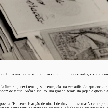
 tenha iniciado a sua profícua carreira um pouco antes, com o prim
 literária preexistente, justamente pela sua versatilidade, que encontra
bém de teatro. Além disso, foi um grande heraldista [aquele quem el
poema “Berceuse [canção de ninar] de rimas riquíssimas”, como podem
 rimada como fonte de inovação, mesmo que à época da sua produção inte