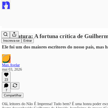
#Literatura: A fortuna crítica de Guilher
Inscreva-se
Entrar
Ele foi um dos maiores escritores do nosso país, mas h
Max Avelar
mai 03, 2026
23
7
Compartilhar
Olá, leitores do Não É Imprensa! Tudo bem? É uma honra poder escrev