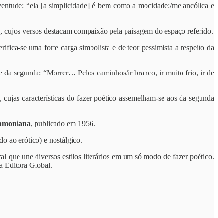
ventude: “ela [a simplicidade] é bem como a mocidade:/melancólica e
, cujos versos destacam compaixão pela paisagem do espaço referido.
erifica-se uma forte carga simbolista e de teor pessimista a respeito da
fe da segunda: “Morrer… Pelos caminhos/ir branco, ir muito frio, ir de
, cujas características do fazer poético assemelham-se aos da segunda
amoniana
, publicado em 1956.
o ao erótico) e nostálgico.
l que une diversos estilos literários em um só modo de fazer poético.
la Editora Global.