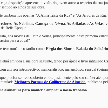
ja disposição apresenta a visão do jovem autor a respeito da sua ju
r sentido ao ethos da sua obra.
ente também nos poemas “A Alma Triste da Rua” e “As Árvores da Rua”
redores
,
As Neblinas
,
Cantiga de Névoa
,
As Asiladas
e
As Velas
, v
o da Belle Époque.
lista, aos moldes de Cruz e Sousa, principalmente nesta primeira estro
 assim para a cova!”
e teor romântico tardio como
Elegia dos Sinos
e
Balada do Solitário
irá em toda a sua obra seguinte, tendo por ápice o livro intitulado
C
m um teor introspectivo, memorialístico, melancólico, sensual (beirand
 precisa ser redescoberto e lido, justamente pelo seu caráter atempora
intitulada
Melhores Poemas de Guilherme de Almeida
, publicada pe
a assinatura para manter e ampliar o nosso trabalho.