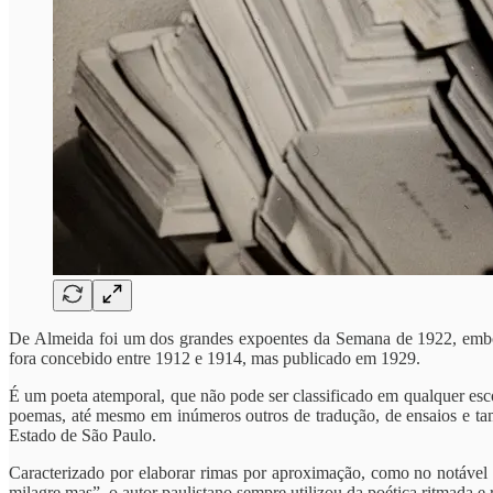
De Almeida foi um dos grandes expoentes da Semana de 1922, embora
fora concebido entre 1912 e 1914, mas publicado em 1929.
É um poeta atemporal, que não pode ser classificado em qualquer escola
poemas, até mesmo em inúmeros outros de tradução, de ensaios e tam
Estado de São Paulo.
Caracterizado por elaborar rimas por aproximação, como no notável 
milagre mas”, o autor paulistano sempre utilizou da poética ritmada e