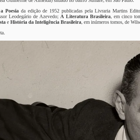
sa Guilherme de Almeida) situado no bairro Sumaré, em São Paulo.
a Poesia
da edição de 1952 publicadas pela Livraria Martins Editora
essor Leodegário de Azevedo;
A Literatura Brasileira
, em cinco to
sta
e
História da Inteligência Brasileira
, em inúmeros tomos, de Wilso
ta.