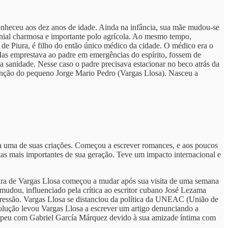
onheceu aos dez anos de idade. Ainda na infância, sua mãe mudou-se
onial charmosa e importante polo agrícola. Ao mesmo tempo,
e Piura, é filho do então único médico da cidade. O médico era o
Mas emprestava ao padre em emergências do espírito, fossem de
ua sanidade. Nesse caso o padre precisava estacionar no beco atrás da
tenção do pequeno Jorge Mario Pedro (Vargas Llosa). Nasceu a
nda uma de suas criações. Começou a escrever romances, e aos poucos
tas mais importantes de sua geração. Teve um impacto internacional e
stura de Vargas Llosa começou a mudar após sua visita de uma semana
udou, influenciado pela crítica ao escritor cubano José Lezama
ressão. Vargas Llosa se distanciou da política da UNEAC (União de
evolução levou Vargas Llosa a escrever um artigo denunciando a
rompeu com Gabriel García Márquez devido à sua amizade íntima com