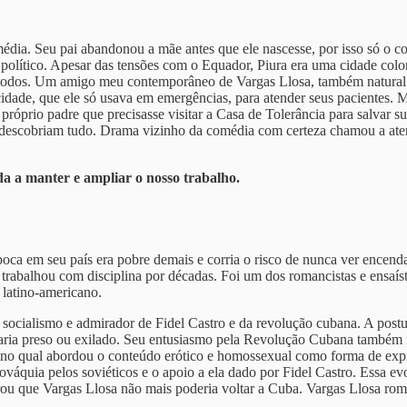
dia. Seu pai abandonou a mãe antes que ele nascesse, por isso só o c
 político. Apesar das tensões com o Equador, Piura era uma cidade col
todos. Um amigo meu contemporâneo de Vargas Llosa, também natural d
dade, que ele só usava em emergências, para atender seus pacientes. 
próprio padre que precisasse visitar a Casa de Tolerância para salvar s
pre descobriam tudo. Drama vizinho da comédia com certeza chamou a a
da a manter e ampliar o nosso trabalho.
época em seu país era pobre demais e corria o risco de nunca ver ence
 trabalhou com disciplina por décadas. Foi um dos romancistas e ensaís
 latino-americano.
do socialismo e admirador de Fidel Castro e da revolução cubana. A po
aria preso ou exilado. Seu entusiasmo pela Revolução Cubana também m
 no qual abordou o conteúdo erótico e homossexual como forma de exp
slováquia pelos soviéticos e o apoio a ela dado por Fidel Castro. Essa 
larou que Vargas Llosa não mais poderia voltar a Cuba. Vargas Llosa 