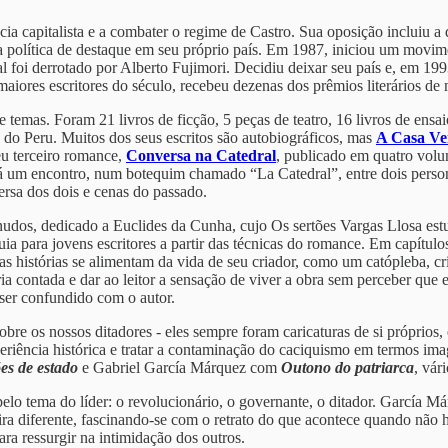
ia capitalista e a combater o regime de Castro. Sua oposição incluiu 
a política de destaque em seu próprio país. Em 1987, iniciou um movime
qual foi derrotado por Alberto Fujimori. Decidiu deixar seu país e, em 1
iores escritores do século, recebeu dezenas dos prêmios literários de 
mas. Foram 21 livros de ficção, 5 peças de teatro, 16 livros de ensa
va do Peru. Muitos dos seus escritos são autobiográficos, mas
A Casa Ve
eu terceiro romance,
Conversa na Catedral
, publicado em quatro volu
á um encontro, num botequim chamado “La Catedral”, entre dois person
versa dos dois e cenas do passado.
nudos, dedicado a Euclides da Cunha, cujo Os sertões Vargas Llosa est
uia para jovens escritores a partir das técnicas do romance. Em capítu
s as histórias se alimentam da vida de seu criador, como um catópleba, cr
ria contada e dar ao leitor a sensação de viver a obra sem perceber que
 ser confundido com o autor.
obre os nossos ditadores - eles sempre foram caricaturas de si próprio
 experiência histórica e tratar a contaminação do caciquismo em termos 
es de estado
e Gabriel García Márquez com
Outono do patriarca
, vár
o tema do líder: o revolucionário, o governante, o ditador. García Má
ra diferente, fascinando-se com o retrato do que acontece quando não 
ra ressurgir na intimidação dos outros.