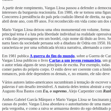
A partir deste rompimento, Vargas Llosa passou a defender a democrac
interesses da burguesia reacionária. Em 1980, ele se tornou uma figur
Concorreu à presidência do país pela coalizão liberal de direita, na 
abril deste ano, com 89 anos. Foi reconhecido em vida como um dos ma
Mario Vargas Llosa deixou uma obra monumental em volume, forma e te
principal tema é a luta pela liberdade individual na realidade opressi
a vida das personagens em um bordel, cujo nome dá título ao livro. S
narra fases da sociedade peruana sob a ditadura de Odria em 1950. H
caracteriza-se por uma sofisticada técnica narrativa, alternando a con
Em 1981 publica
A guerra do fim do mundo
, sobre a Guerra de Ca
Vargas Llosa publicou o livro
Cartas a um jovem romancista
, um g
o autor relata alguns de seus princípios de escrita. Por exemplo, toda
comer partes do próprio corpo. O estilo deve ser coerente com a histó
romances, pois dele dependem os demais, e, no entanto, ele não deve
Vários autores latino-americanos sucumbiram à tentação de escrever s
palavras é um desafio irresistível. A maioria deles tentou abstrair a
Augusto Roa Bastos com
Eu, o supremo
, Alejo Carpentier com
Razõ
Ambos Gabriel García Márquez e Mario Vargas Llosa se fascinaram pel
causas do poder. Vargas Llosa abordava o autoritarismo de uma manei
pela vergonha, e como a raiva se armazena dentro do ego debilitado pa