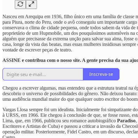
Nasceu em Arequipa em 1936, filho único em uma família de classe mé
para Piura, norte do Peru, onde o avô conseguiu um importante cargo
conservava o clima de cidade pequena, onde todos sabem da vida de 
proprietário de um Hupmobile, um dos pouquíssimos automóveis na ci
alguém que precisasse da extrema unção para salvar sua alma, fosse o 
casa, longe da vista das beatas, mas essas mulheres insidiosas sem
vontade de escrever peças de teatro.
ASSINE e contribua com o nosso site. A gente precisa da sua aju
Inscreva-se
Chegou a escrever algumas, mas entendeu que a estrutura teatral na 
descobriu o universo de possibilidades do gênero. Não deixou barato:
uma audiência mundial maior do que qualquer outro escritor do boom
Vargas Llosa sempre foi um idealista. Inicialmente foi simpatizante 
à URSS, em 1966. Ele chegou à conclusão de que, se fosse russo, est
Lima, que, em 1966, publicou seu romance autobiográfico
Paradiso
,
Escritores e Artistas de Cuba) e passou a criticar a invasão da Checo
operação militar. Posteriormente, Fidel Castro, em um discurso, dec
Castro.