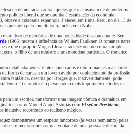
a defesa da democracia contra aqueles que o acusavam de defender os
nto político liberal que se opunha à estatização da economia.
993, obteve a cidadania espanhola. Faleceu em Lima, Peru, no dia 13 de
mais prestígio pelo mundo todo, inclusive o Nobel.
io e um livro de memórias de uma honestidade desconcertante. Seu
rde
(1966) mostra a influência de William Faulkner. O romance narra
mes e que o próprio Vargas Llosa caracterizou como obra completa,
agens: o filho de um ministro e um motorista particular. O romance
udou detalhadamente. Vinte e cinco anos e oito romances mais tarde
los na forma de cartas a um jovem ávido por conhecimento da profissão,
iatura fantástica, descrita por Borges que, inadvertidamente, pode
 está lendo. O narrador é o personagem mais importante de todos os
s, e para um escritor, transformar uma imagem cômica e dramática em
imaginários, como Miguel Angel Asturias com
El señor Presidente
,
ios inclusive recorrendo ao realismo mágico.
rquez demonstrava um respeito rancoroso (às vezes nem tanto) pelas
há discernimento sobre como a vontade de uma pessoa é distorcida