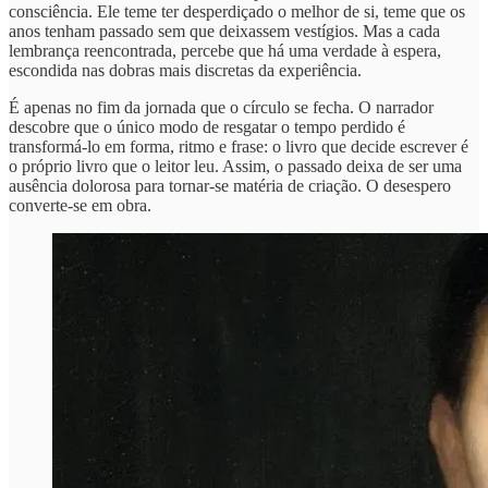
consciência. Ele teme ter desperdiçado o melhor de si, teme que os
anos tenham passado sem que deixassem vestígios. Mas a cada
lembrança reencontrada, percebe que há uma verdade à espera,
escondida nas dobras mais discretas da experiência.
É apenas no fim da jornada que o círculo se fecha. O narrador
descobre que o único modo de resgatar o tempo perdido é
transformá-lo em forma, ritmo e frase: o livro que decide escrever é
o próprio livro que o leitor leu. Assim, o passado deixa de ser uma
ausência dolorosa para tornar-se matéria de criação. O desespero
converte-se em obra.