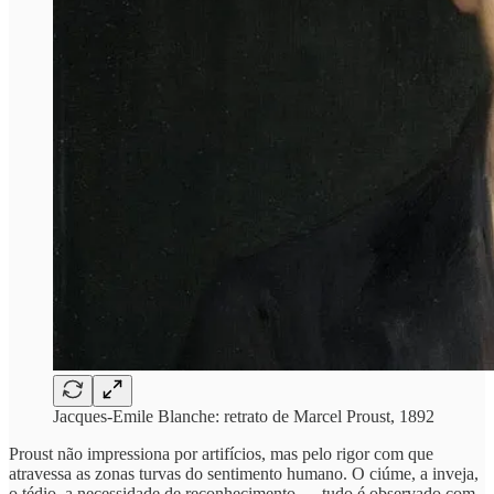
Jacques-Emile Blanche: retrato de Marcel Proust, 1892
Proust não impressiona por artifícios, mas pelo rigor com que
atravessa as zonas turvas do sentimento humano. O ciúme, a inveja,
o tédio, a necessidade de reconhecimento — tudo é observado com