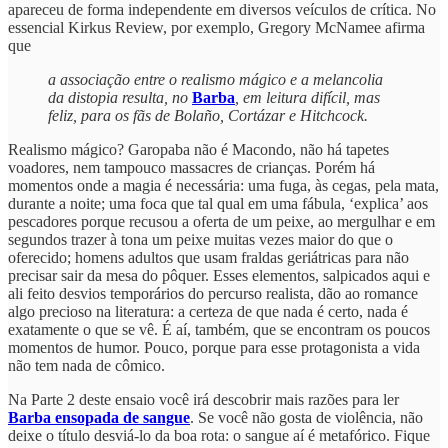
apareceu de forma independente em diversos veículos de crítica. No
essencial Kirkus Review, por exemplo, Gregory McNamee afirma
que
a associação entre o realismo mágico e a melancolia
da distopia resulta, no
Barba
, em leitura difícil, mas
feliz, para os fãs de Bolaño, Cortázar e Hitchcock.
Realismo mágico? Garopaba não é Macondo, não há tapetes
voadores, nem tampouco massacres de crianças. Porém há
momentos onde a magia é necessária: uma fuga, às cegas, pela mata,
durante a noite; uma foca que tal qual em uma fábula, ‘explica’ aos
pescadores porque recusou a oferta de um peixe, ao mergulhar e em
segundos trazer à tona um peixe muitas vezes maior do que o
oferecido; homens adultos que usam fraldas geriátricas para não
precisar sair da mesa do pôquer. Esses elementos, salpicados aqui e
ali feito desvios temporários do percurso realista, dão ao romance
algo precioso na literatura: a certeza de que nada é certo, nada é
exatamente o que se vê. É aí, também, que se encontram os poucos
momentos de humor. Pouco, porque para esse protagonista a vida
não tem nada de cômico.
Na Parte 2 deste ensaio você irá descobrir mais razões para ler
Barba ensopada de sangue
. Se você não gosta de violência, não
deixe o título desviá-lo da boa rota: o sangue aí é metafórico. Fique