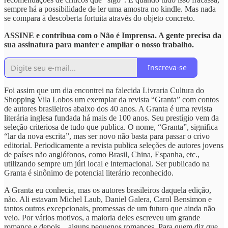
sempre há a possibilidade de ler uma amostra no kindle. Mas nada
se compara à descoberta fortuita através do objeto concreto.
ASSINE e contribua com o Não é Imprensa. A gente precisa da
sua assinatura para manter e ampliar o nosso trabalho.
Inscreva-se
Foi assim que um dia encontrei na falecida Livraria Cultura do
Shopping Vila Lobos um exemplar da revista “Granta” com contos
de autores brasileiros abaixo dos 40 anos. A Granta é uma revista
literária inglesa fundada há mais de 100 anos. Seu prestígio vem da
seleção criteriosa de tudo que publica. O nome, “Granta”, significa
“lar da nova escrita”, mas ser novo não basta para passar o crivo
editorial. Periodicamente a revista publica seleções de autores jovens
de países não anglófonos, como Brasil, China, Espanha, etc.,
utilizando sempre um júri local e internacional. Ser publicado na
Granta é sinônimo de potencial literário reconhecido.
A Granta eu conhecia, mas os autores brasileiros daquela edição,
não. Ali estavam Michel Laub, Daniel Galera, Carol Bensimon e
tantos outros excepcionais, promessas de um futuro que ainda não
veio. Por vários motivos, a maioria deles escreveu um grande
romance e depois... alguns pequenos romances. Para quem diz que