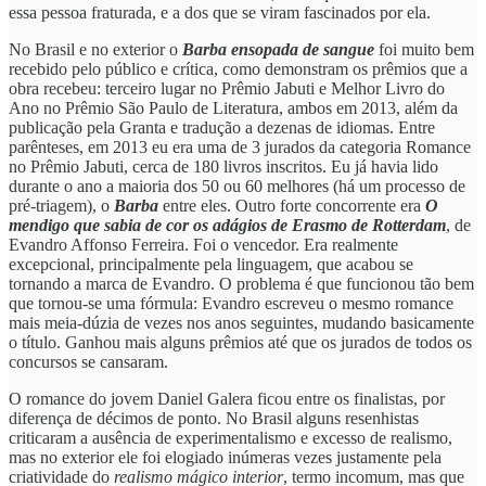
essa pessoa fraturada, e a dos que se viram fascinados por ela.
No Brasil e no exterior o
Barba ensopada de sangue
foi muito bem
recebido pelo público e crítica, como demonstram os prêmios que a
obra recebeu: terceiro lugar no Prêmio Jabuti e Melhor Livro do
Ano no Prêmio São Paulo de Literatura, ambos em 2013, além da
publicação pela Granta e tradução a dezenas de idiomas. Entre
parênteses, em 2013 eu era uma de 3 jurados da categoria Romance
no Prêmio Jabuti, cerca de 180 livros inscritos. Eu já havia lido
durante o ano a maioria dos 50 ou 60 melhores (há um processo de
pré-triagem), o
Barba
entre eles. Outro forte concorrente era
O
mendigo que sabia de cor os adágios de Erasmo de Rotterdam
, de
Evandro Affonso Ferreira. Foi o vencedor. Era realmente
excepcional, principalmente pela linguagem, que acabou se
tornando a marca de Evandro. O problema é que funcionou tão bem
que tornou-se uma fórmula: Evandro escreveu o mesmo romance
mais meia-dúzia de vezes nos anos seguintes, mudando basicamente
o título. Ganhou mais alguns prêmios até que os jurados de todos os
concursos se cansaram.
O romance do jovem Daniel Galera ficou entre os finalistas, por
diferença de décimos de ponto. No Brasil alguns resenhistas
criticaram a ausência de experimentalismo e excesso de realismo,
mas no exterior ele foi elogiado inúmeras vezes justamente pela
criatividade do
realismo mágico interior
, termo incomum, mas que