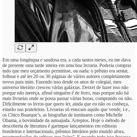
Em uma longínqua e saudosa era, a cada tantos meses, eu me dava
de presente uma tarde inteira em uma boa livraria. Poderia comprar
tudo que meu orçamento permitisse, ou nada: o prêmio era sentar,
folhear e até ler 20 ou 30 páginas de vários autores completamente
novos para mim. Fazendo isso desde os anos de colegial, meu
universo literário cresceu várias galáxias. Deixei de fazer isso não
porque não mereça, afinal ninguém é de ferro, mas porque não há
mais livrarias onde se possa passar várias horas, comprando ou não.
Dificilmente os livros que quero ler, ainda que eu não os conheça,
estarão nas prateleiras. Livrarias só estocam aquilo que vende, i.e.,
os Chico Buarque’s, as biografias de luminares como Michelle
Obama, a bovinidade da autoajuda. Arrepios. Hoje o método de
descoberta de literatura é garimpar lançamentos em editoras
brasileiras e internacionais, prêmios literários pelo mundo afora,
recomendações de críticos que “sigo”. E quando tudo isso fracassa,