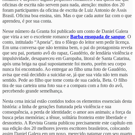
oficinas de escrita não servem para nada, atenção: muitos dos 20
foram participantes da oficina de escrita de Luiz Antonio de Assis
Brasil. Oficina boa ensina, sim. Mas o que cada autor faz com o que
aprendeu, é por sua conta.
Nesse número da Granta foi publicado um conto de Daniel Galera
que viria a ser o excelente romance
Barba ensopada de sangue
. O
conto, intitulado “Apneia”, tira o fôlego do leitor sem pedir licença.
Em uma conversa que não termina bem, o pai do protagonista revela
que seu pai, portanto avô do rapaz, Gaudério, de lendária violência e
impulsividade, desapareceu em Garopaba, litoral de Santa Catarina,
após uma briga na qual supostamente foi morto, porém seu corpo
nunca foi encontrado. Ao entregar ao filho uma foto de Gaudério,
avisa que está decidido a suicidar-se, já que sua vida não tem mais
sentido. Pede ao filho que tome conta de sua cadela, Beta. O filho
tira de sua carteira uma foto sua e a compara com a foto do avô,
percebendo grande semelhança.
Nesta cena inicial estão contidos todos os elementos essenciais desta
história: a linha de gerações fraturada pela violência e sua
consequência, a perda de identidade; o amor aos animais; a força da
busca pelas memórias; a tênue, solitária fronteira entre liberdade e
desnorteio. A Revista Granta publicou precisamente este capítulo em
sua edição dos 20 melhores jovens escritores brasileiros, colocando
assim Daniel Galera em um novo, merecido patamar com seu quarto