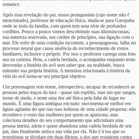
romance.
Após essa revelação do pai, nosso protagonista (cujo nome não é
mencionado), professor de educação física, muda-se para Garopaba
onde se isola da família, com quem tem uma série de profundos
conflitos. Pouco a pouco vamos descobrindo suas idiossincrasias,
sua natureza reservada, seu caráter de princípios, sua ligação com o
mar. Ele sofre de uma condição incomum, a prosopagnosia, falha no
processo neural que causa ausência do reconhecimento de rostos
familiares, inclusive o próprio. Por isso o professor carrega uma foto
sua na carteira. Beta, a cadela herdada, o acompanha enquanto tenta
desvendar a história do avô sem saber que, na realidade, busca
entender sua própria história. A memória relacionada à história da
vida do avô torna-se seu principal objetivo.
Um personagem sem nome, introspectivo, incapaz de reconhecer as
pessoas pelos traços da face - quase um espírito, mas um que sangra,
treme de medo, e sente uma dor até física pela falta de lugar no
mundo. É uma figura ambígua em tudo: movimenta-se melhor em
águas agitadas do que nas ruas tediosas de uma cidade pequena; não
reconhece o rosto das mulheres por quem se apaixona, mas
coleciona detalhes do seu comportamento que adivinham uma
pessoa inteira; adota e quase abandona uma cadela herdada de seu
pai, mas finalmente arrisca sua vida por ela. Não é à toa que os
resenhistas se dividam em duas fileiras, a dos que resistiram contra