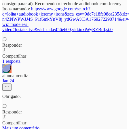
consigo parar aí). Recomendo o trecho de audiobook com Jeremy
Irons narrando:
https://www.google.com/search?
q=lolita+audiobook+jeremy+irons&sca_esv=9dc7e18fe08ca23
n4ZNWPWJJ4S_P1f6mkYnV8j_ydGwA%3A1769272290714&
wiz-modeless-
video#fpstate=ive&vld=cid:e456e609,vid:inxiWyRZBdI,st:0
Responder
Compartilhar
1 resposta
alunoaprendiz
Jan 24
Obrigado.
Responder
Compartilhar
Mais um comentário...