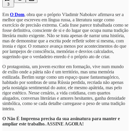
3
Em
O Dom
, obra que o próprio Vladimir Nabokov afirmava ser a
melhor que escreveu em língua russa, a literatura surge como
exercício de precisão extrema. Cada frase parece trabalhada como se
fosse definitiva, consciente de si e do lugar que ocupa numa tradição
literária muito exigente. Não se trata apenas de narrar uma história,
mas de demonstrar que a escrita pode refletir sobre si mesma, com
ironia e rigor. O romance avança menos por acontecimentos do que
por lampejos de consciência, memórias e desvios calculados,
sugerindo que o verdadeiro enredo é o próprio ato de criar.
O protagonista, um jovem escritor em formação, vive num mundo
de exílio onde a pátria não é um território, mas uma memória
estilizada. Berlim surge como um espaço quase fantasmagórico,
habitado por sombras de uma Rússia perdida, recriada não apenas
pela nostalgia sentimental do autor, ele mesmo apátrida, mas pelo
rigor estético. Nesse cenário, a vida cotidiana, com quartos
alugados, conversas literárias e amores hesitantes, ganha densidade
simbólica, como se cada detalhe carregasse o peso de uma tradição
inteira.
O Não É Imprensa precisa da sua assinatura para manter e
ampliar este trabalho. ASSINE AGORA!