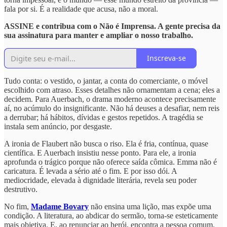
fala por si. É a realidade que acusa, não a moral.
ASSINE e contribua com o Não é Imprensa. A gente precisa da
sua assinatura para manter e ampliar o nosso trabalho.
Inscreva-se
Tudo conta: o vestido, o jantar, a conta do comerciante, o móvel
escolhido com atraso. Esses detalhes não ornamentam a cena; eles a
decidem. Para Auerbach, o drama moderno acontece precisamente
aí, no acúmulo do insignificante. Não há deuses a desafiar, nem reis
a derrubar; há hábitos, dívidas e gestos repetidos. A tragédia se
instala sem anúncio, por desgaste.
A ironia de Flaubert não busca o riso. Ela é fria, contínua, quase
científica. E Auerbach insistiu nesse ponto. Para ele, a ironia
aprofunda o trágico porque não oferece saída cômica. Emma não é
caricatura. É levada a sério até o fim. E por isso dói. A
mediocridade, elevada à dignidade literária, revela seu poder
destrutivo.
No fim,
Madame Bovary
não ensina uma lição, mas expõe uma
condição. A literatura, ao abdicar do sermão, torna-se esteticamente
mais objetiva. E, ao renunciar ao herói, encontra a pessoa comum.