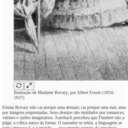
Ilustração de Madame Bovary, por Albert Fourie (1854-
1937)
Emma Bovary não cai porque ama demais; cai porque ama mal, ama
por imagens emprestadas. Seus desejos são moldados por romances,
vitrines e salões imaginários. Auerbach percebeu que Flaubert não a
julga: a crítica nasce da forma. O narrador se retira, a linguagem se
torna impessoal, e o mundo — esse mundo estreito da província —