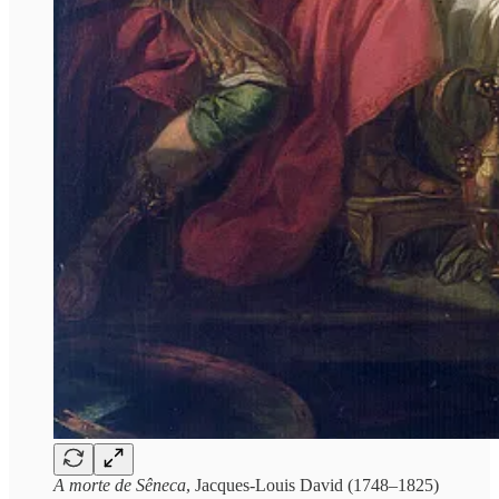
A morte de Sêneca
, Jacques-Louis David (1748–1825)