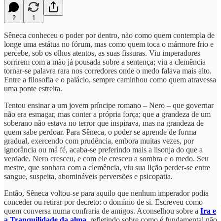
2
1
Sêneca conheceu o poder por dentro, não como quem contempla de
longe uma estátua no fórum, mas como quem toca o mármore frio e
percebe, sob os olhos atentos, as suas fissuras. Viu imperadores
sorrirem com a mão já pousada sobre a sentença; viu a clemência
tornar-se palavra rara nos corredores onde o medo falava mais alto.
Entre a filosofia e o palácio, sempre caminhou como quem atravessa
uma ponte estreita.
Tentou ensinar a um jovem príncipe romano – Nero – que governar
não era esmagar, mas conter a própria força; que a grandeza de um
soberano não estava no terror que inspirava, mas na grandeza de
quem sabe perdoar. Para Sêneca, o poder se aprende de forma
gradual, exercendo com prudência, embora muitas vezes, por
ignorância ou má fé, acaba-se preferindo mais a lisonja do que a
verdade. Nero cresceu, e com ele cresceu a sombra e o medo. Seu
mestre, que sonhara com a clemência, viu sua lição perder-se entre
sangue, suspeita, abomináveis perversões e psicopatia.
Então, Sêneca voltou-se para aquilo que nenhum imperador podia
conceder ou retirar por decreto: o domínio de si. Escreveu como
quem conversa numa confraria de amigos. Aconselhou sobre a
Ira e
a Tranquilidade da alma
, refletindo sobre como é fundamental não