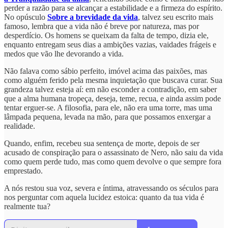
perder a razão para se alcançar a estabilidade e a firmeza do espírito.
No opúsculo
Sobre a brevidade da vida
, talvez seu escrito mais
famoso, lembra que a vida não é breve por natureza, mas por
desperdício. Os homens se queixam da falta de tempo, dizia ele,
enquanto entregam seus dias a ambições vazias, vaidades frágeis e
medos que vão lhe devorando a vida.
Não falava como sábio perfeito, imóvel acima das paixões, mas
como alguém ferido pela mesma inquietação que buscava curar. Sua
grandeza talvez esteja aí: em não esconder a contradição, em saber
que a alma humana tropeça, deseja, teme, recua, e ainda assim pode
tentar erguer-se. A filosofia, para ele, não era uma torre, mas uma
lâmpada pequena, levada na mão, para que possamos enxergar a
realidade.
Quando, enfim, recebeu sua sentença de morte, depois de ser
acusado de conspiração para o assassinato de Nero, não saiu da vida
como quem perde tudo, mas como quem devolve o que sempre fora
emprestado.
A nós restou sua voz, severa e íntima, atravessando os séculos para
nos perguntar com aquela lucidez estoica: quanto da tua vida é
realmente tua?