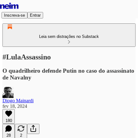
Inscreva-se
Entrar
Leia sem distrações no Substack
#LulaAssassino
O quadrilheiro defende Putin no caso do assassinato
de Navalny
Diogo Mainardi
fev 18, 2024
180
28
2